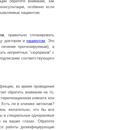
ции обратите внимание, как
консультации, особенно если
дъявляемые пациентом.
ов
, правильно спланировать
ду доктором и
пациентом
. Это
 лечение прогнозируемым), а
ать неприятных "сюрпризов" с
 подписание соответствующего
нфекцию, во время проведения
оит обратить внимание на то,
стерилизационная комната или
 Есть ли в клинике автоклав?
ень желательно, что бы все
ны в специальные одноразовые
м на ваших глазах. Обратите
ссе работы дезинфицирующие