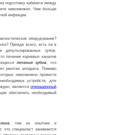
 на подготовку кабинета между
инете невозможно. Чем больше
тной инфекции.
агностическое оборудование?
ноз? Прежде всего, есть ли в
е депульпированных зубов,
 то лечение корневых каналов
роцессе
лечения зубов
, что
ет рентген аппарата. Помимо
 которых невозможно провести
необходимых устройств, для
бежден, является
операционный
щие обеспечить необходимый
лога
, тем он опытнее и
т, что специалист занимается