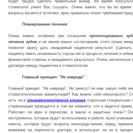
будет трудно сделать правильный выбор. Во время консульта
стоматолог умеет Вас слушать. Очень важно, что бы во время 
вопросы касаются эстетики, врач правильно понял требования пре
Планирование лечения
Очень важно, особенно при тотальном
протезировании зуб
лечение зубов
и не менее важно согласование этого плана меж
позволит врачу дать ожидаемый пациентом результат (сделать
пациенту иметь возможность соучастия в процессе лечения и избеж
финансовой стороны и ожидаемого результата. Очень желательно
договора между пациентом и стоматологом.
Главный принцип: "Не навреди"
Главный принцип: "Не навреди"
.
Не занесут ли нам, какую либо и
стоматологических манипуляций? Как можно себя обезопасить? Ст
есть ли в
стоматологической клинике
отдельная специальная 
стерилизация проводится в том же кабинете, что и ведется прием.
Работает ли врач в перчатках, в маске и защитных очках? Оч
инструменты, которые будут использованы в работе, были упакова
пакеты, которые будут вскрыты непосредственно перед приемо
внимание на опрятность доктора, и использует ли он в проце