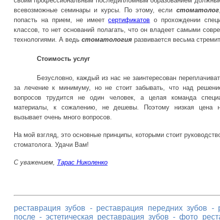
своим профессиональным последипломным образованием должным
всевозможные семинары и курсы. По этому, если
стоматолог
попасть на прием, не имеет
сертификатов
о прохождении специ
классов, то нет оснований полагать, что он владеет самыми сов
технологиями. А ведь
стоматология
развивается весьма стреми
Стоимость услуг
Безусловно, каждый из нас не заинтересован переплачиват
за лечение к минимуму, но не стоит забывать, что над решен
вопросов трудится не один человек, а целая команда специ
материалы, к сожалению, не дешевы. Поэтому низкая цена н
вызывает очень много вопросов.
На мой взгляд, это основные принципы, которыми стоит руководств
стоматолога. Удачи Вам!
С уважением,
Тарас Николенко
реставрация зубов
-
реставрация передних зубов
-
после
-
эстетическая реставрация зубов
-
фото рест