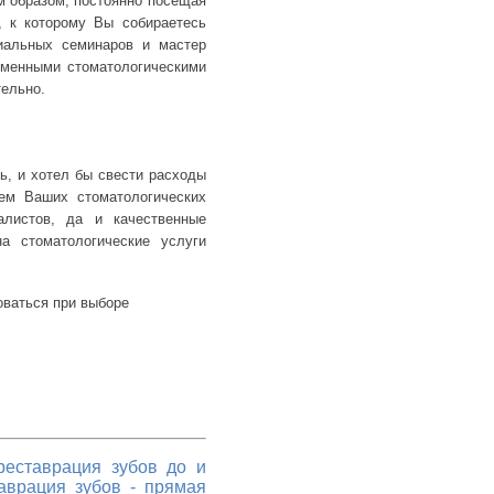
 образом, постоянно посещая
, к которому Вы собираетесь
альных семинаров и мастер
ременными стоматологическими
тельно.
ь, и хотел бы свести расходы
ием Ваших стоматологических
алистов, да и качественные
а стоматологические услуги
оваться при выборе
реставрация зубов до и
аврация зубов
-
прямая