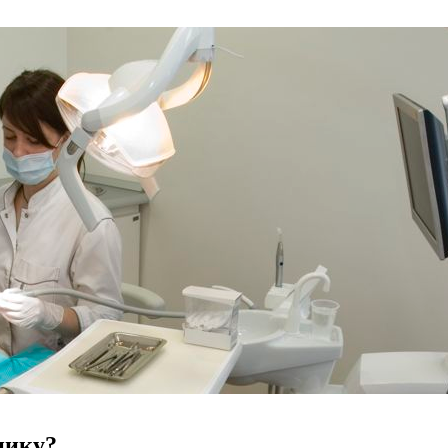
нику?